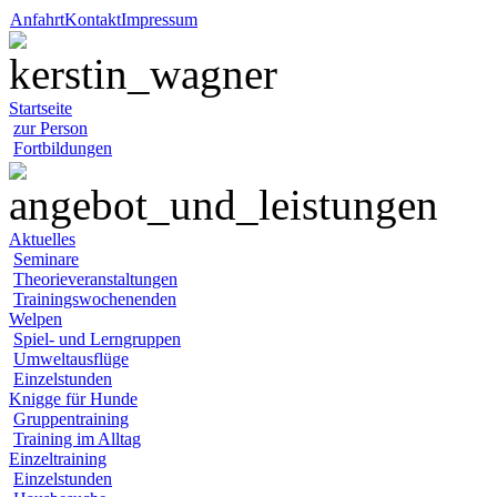
Anfahrt
Kontakt
Impressum
Startseite
zur Person
Fortbildungen
Aktuelles
Seminare
Theorieveranstaltungen
Trainingswochenenden
Welpen
Spiel- und Lerngruppen
Umweltausflüge
Einzelstunden
Knigge für Hunde
Gruppentraining
Training im Alltag
Einzeltraining
Einzelstunden