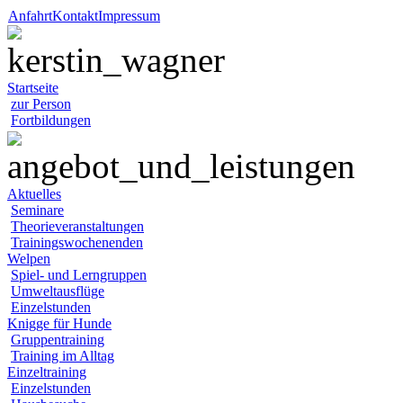
Anfahrt
Kontakt
Impressum
Startseite
zur Person
Fortbildungen
Aktuelles
Seminare
Theorieveranstaltungen
Trainingswochenenden
Welpen
Spiel- und Lerngruppen
Umweltausflüge
Einzelstunden
Knigge für Hunde
Gruppentraining
Training im Alltag
Einzeltraining
Einzelstunden