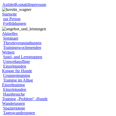
Anfahrt
Kontakt
Impressum
Startseite
zur Person
Fortbildungen
Aktuelles
Seminare
Theorieveranstaltungen
Trainingswochenenden
Welpen
Spiel- und Lerngruppen
Umweltausflüge
Einzelstunden
Knigge für Hunde
Gruppentraining
Training im Alltag
Einzeltraining
Einzelstunden
Hausbesuche
Training „Problem“ -Hunde
Wanderungen
Spaziergänge
Tageswanderungen