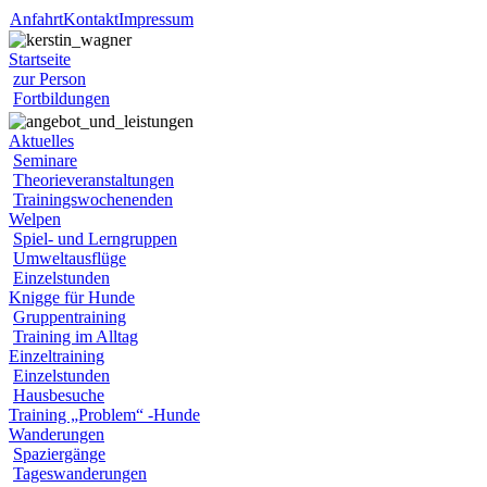
Anfahrt
Kontakt
Impressum
Startseite
zur Person
Fortbildungen
Aktuelles
Seminare
Theorieveranstaltungen
Trainingswochenenden
Welpen
Spiel- und Lerngruppen
Umweltausflüge
Einzelstunden
Knigge für Hunde
Gruppentraining
Training im Alltag
Einzeltraining
Einzelstunden
Hausbesuche
Training „Problem“ -Hunde
Wanderungen
Spaziergänge
Tageswanderungen