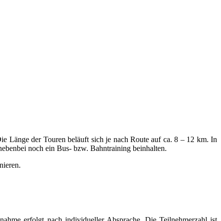
e Länge der Touren beläuft sich je nach Route auf ca. 8 – 12 km. In
nebenbei noch ein Bus- bzw. Bahntraining beinhalten.
nieren.
nahme erfolgt nach individueller Absprache. Die Teilnehmerzahl ist