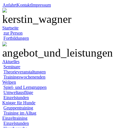
Anfahrt
Kontakt
Impressum
Startseite
zur Person
Fortbildungen
Aktuelles
Seminare
Theorieveranstaltungen
Trainingswochenenden
Welpen
Spiel- und Lerngruppen
Umweltausflüge
Einzelstunden
Knigge für Hunde
Gruppentraining
Training im Alltag
Einzeltraining
Einzelstunden