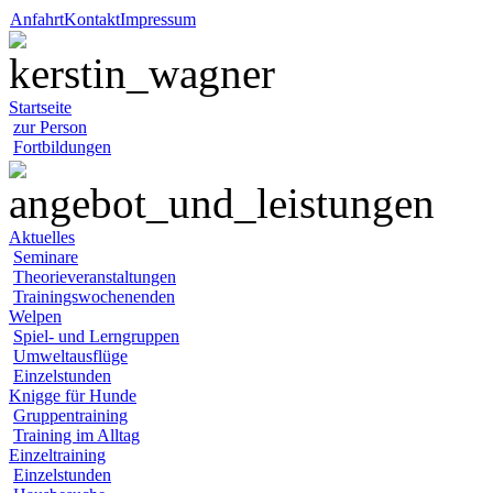
Anfahrt
Kontakt
Impressum
Startseite
zur Person
Fortbildungen
Aktuelles
Seminare
Theorieveranstaltungen
Trainingswochenenden
Welpen
Spiel- und Lerngruppen
Umweltausflüge
Einzelstunden
Knigge für Hunde
Gruppentraining
Training im Alltag
Einzeltraining
Einzelstunden